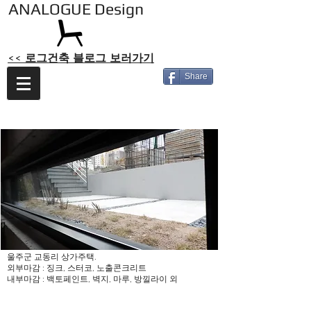
ANALOGUE Design
<< 로그건축 블로그 보러가기
Share
울주군 교동리 상
가주택
울주군 교동리 상가주택.
외부마감 : 징크, 스터코, 노출콘크리트
​내부마감 : 백토페인트, 벽지, 마루, 방낄라이 외